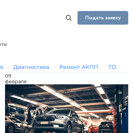
Подать заявку
кты
я
Диагностика
Ремонт АКПП
ТО
09
февраля