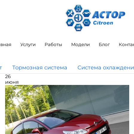
авная
Услуги
Работы
Модели
Блог
Конта
т
Тормозная система
Система охлаждени
26
июня