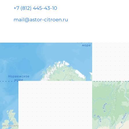
+7 (812) 445-43-10
mail@astor-citroen.ru