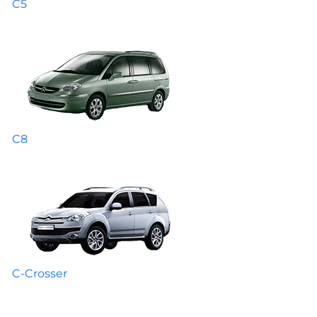
C5
C8
C-Crosser