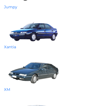
Jumpy
Xantia
XM