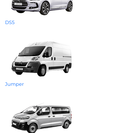
DS5
Jumper