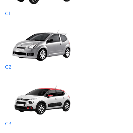
C1
C2
C3