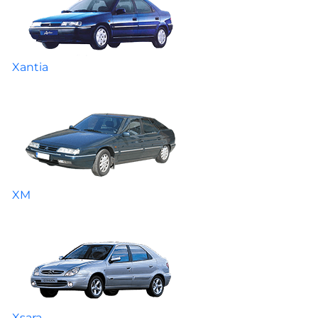
Xantia
XM
Xsara