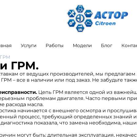
авная
Услуги
Работы
Модели
Блог
Конта
 ГРМ
и ГРМ.
тавкам от ведущих производителей, мы предлагаем з
ГРМ – все в наличии или под заказ. Не забудьте так
еисправности.
Цепь ГРМ является одной из важнейш
 серьезным проблемам двигателя. Часто первыми пр
е расхода масла.
стика начинается с внешнего осмотра и прослушива
твенный процесс, требующий определенных знаний и
диагностика показала, что замена необходима, наши
ичин могут быть: длительная эксплуатация, некачес