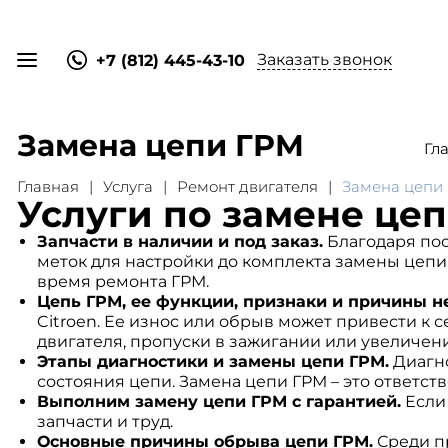
Заказать звонок
+7 (812) 445-43-10
Замена цепи ГРМ
Гл
Главная
Услуга
Ремонт двигателя
Замена цепи
Услуги по замене цеп
Запчасти в наличии и под заказ.
Благодаря пос
меток для настройки до комплекта замены цепи 
время ремонта ГРМ.
Цепь ГРМ, ее функции, признаки и причины н
Citroen. Ее износ или обрыв может привести к
двигателя, пропуски в зажигании или увеличени
Этапы диагностики и замены цепи ГРМ.
Диагно
состояния цепи. Замена цепи ГРМ – это ответс
Выполним замену цепи ГРМ с гарантией.
Если 
запчасти и труд.
Основные причины обрыва цепи ГРМ.
Среди пр