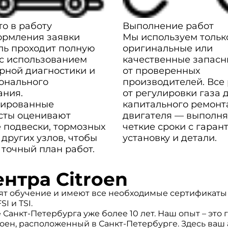
о в работу
Выполнение работ
ормления заявки
Мы используем тольк
ль проходит полную
оригинальные или
 с использованием
качественные запасн
рной диагностики и
от проверенных
онального
производителей. Все
ания.
от регулировки газа 
ированные
капитального ремонт
сты оценивают
двигателя — выполня
 подвески, тормозных
четкие сроки с гаран
 других узлов, чтобы
установку и детали.
 точный план работ.
нтра Citroen
т обучение и имеют все необходимые сертификаты д
 и TSI.
Санкт-Петербурга уже более 10 лет. Наш опыт – это г
оен, расположенный в Санкт-Петербурге. Здесь ваш