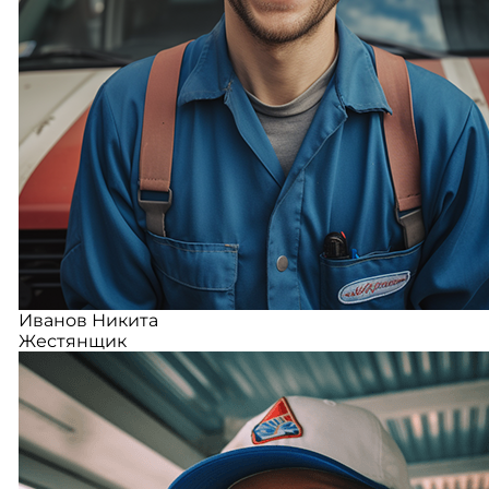
Иванов Никита
Жестянщик