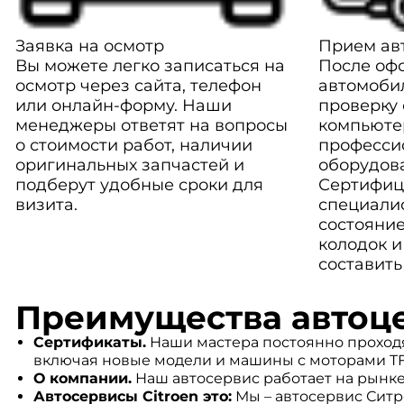
Заявка на осмотр
Прием авт
Вы можете легко записаться на
После оф
осмотр через сайта, телефон
автомоби
или онлайн-форму. Наши
проверку
менеджеры ответят на вопросы
компьюте
о стоимости работ, наличии
професси
оригинальных запчастей и
оборудов
подберут удобные сроки для
Сертифиц
визита.
специали
состояние
колодок и
составить
Преимущества автоце
Сертификаты.
Наши мастера постоянно проходя
включая новые модели и машины с моторами TFSI
О компании.
Наш автосервис работает на рынке 
Автосервисы Citroen это:
Мы – автосервис Ситр