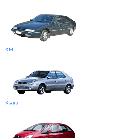
XM
Xsara