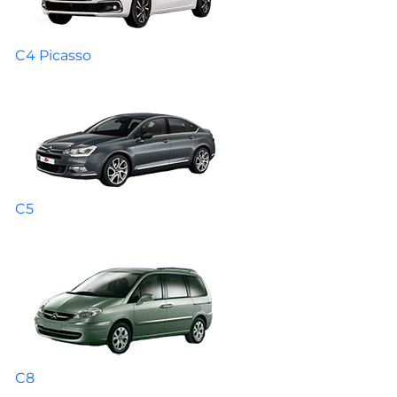
C4 Picasso
C5
C8